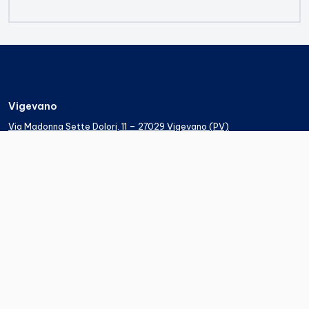
Vigevano
Via Madonna Sette Dolori, 11 – 27029 Vigevano (PV)
T
:
0381.691504
–
Fax
:
038177717
M
:
vigevano@studio-avvocati-associati.it
Milano
Piazza Duse, 1 - 20121 Milano (MI)
T
:
02.76281569
–
Fax
:
02-84991154
M
:
milano@studio-avvocati-associati.it