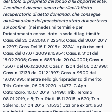
del titolo di proprietà del fondo a lui appartenente,
il confine è diverso, senza che rilevi l’effetto
recuperatorio di detta domanda, che consegue
all’eliminazione del preesistente stato di incertezza
sui confine
“: (nei medesimi termini e per
l’orientamento consolidato in sede di legittimità:
Cass. del 25.09.2018, n.22645; Cass. del 30.01.2017,
n.2297; Cass. Del 16.11.2016 n. 23241; e più risalenti
Cass. del 07.07.2009 n.15954; Cass. n. 3101 del
16.02.2005; Cass. n. 5899 del 20.04.2001; Cass. n.
15507 del 06.12.2000; Cass. n. 1204 del 06.02.1998;
Cass. n. 12139 del 01.12.1997; Cass. n. 9900 del
19.09.1995; mentre nella giurisprudenza di merito
Trib. Catania, 06.05.2020, n.1477; C.App.
Catanzaro, 10.07.2019, n.1498; Trib. Teramo,
08.01.2019, n.8; Trib. Rieti, 15.11.2018, n.570; Trib.
Salerno, 07.04.2015, n.1533).L’azione ex art. 950
c.c. infatti
…presuppone l’incertezza oggettiva e